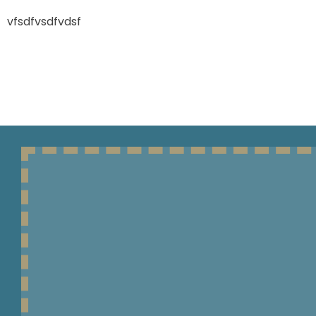
vfsdfvsdfvdsf
TAGLIO E CUCITO
FODERAMI E TESSUTI
FODERAMI
TULLE
ARRICCIATENDE E
ACCESSORI PER TENDE
COPPE E ACCESSORI
INTIMO
ELASTICO