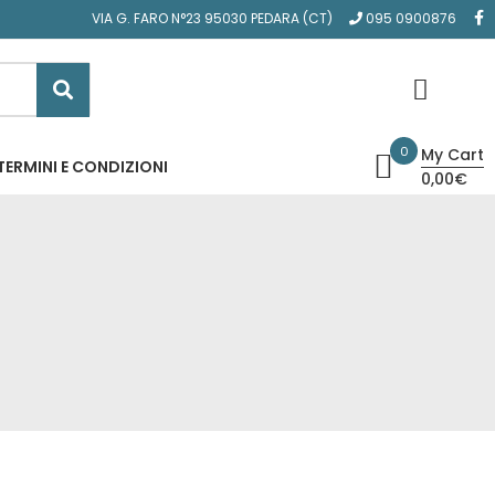
VIA G. FARO N°23 95030 PEDARA (CT)
095 0900876
0
My Cart
TERMINI E CONDIZIONI
0,00€