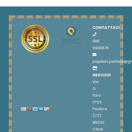
CONTATTACI
095
0900876
papillon.pedara@g
NEGOZIO
Via
G.
Faro
n°23
Pedara
(CT)
95030
ITALIA