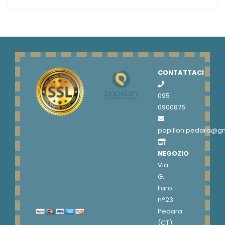
CONTATTACI
095
0900876
papillon.pedara@g
NEGOZIO
Via
G.
Faro
n°23
Pedara
(CT)