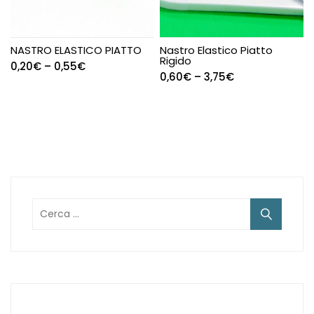
NASTRO ELASTICO PIATTO
Nastro Elastico Piatto
Rigido
0,20
€
–
0,55
€
0,60
€
–
3,75
€
Ricerca
per: