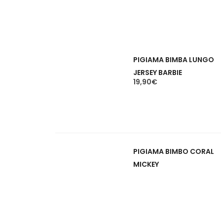
in evidenza
NUOVI ARRIVI
PIGIAMA BIMBA LUNGO
JERSEY BARBIE
questo
scegli
19,90
€
prodotto
ha
più
varianti.
le
PIGIAMA BIMBO CORAL
opzioni
possono
MICKEY
leggi tutto
essere
scelte
nella
pagina