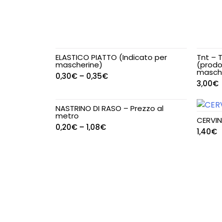
LENZUOLA 2 PIAZZE
PIUMINI E
COPRIPIUMINI 1 PIAZZA
ELASTICO PIATTO (Indicato per
Tnt – 
mascherine)
(prodo
PIUMINI E
masche
0,30
€
–
0,35
€
COPRIPIUMINI 1 PIAZZA
3,00
€
E MEZZA
NASTRINO DI RASO – Prezzo al
metro
PIUMINI E
CERVIN
0,20
€
–
1,08
€
COPRIPIUMINI 2 PIAZZE
1,40
€
PIGIAMERIA
PIGIAMI BIMBO
PIGIAMI BIMBO
INVERNALI