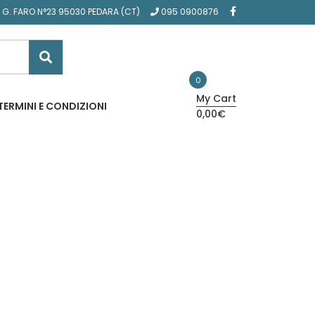
A G. FARO N°23 95030 PEDARA (CT)
095 0900876
0
My Cart
TERMINI E CONDIZIONI
0,00€