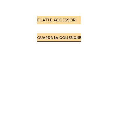
NASTRI
CERNIERE
FILATI E ACCESSORI
CERNIERE DIVISIBILI
GUARDA LA COLLEZIONE
CERNIERE NON
DIVISIBILI
ARTICOLI PRYM
CORREDO
LENZUOLA 1 PIAZZA
LENZUOLA 1 PIAZZA E
MEZZA