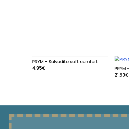
del
prodotto
PRYM – Salvadito soft comfort
4,95
€
PRYM –
21,50
€