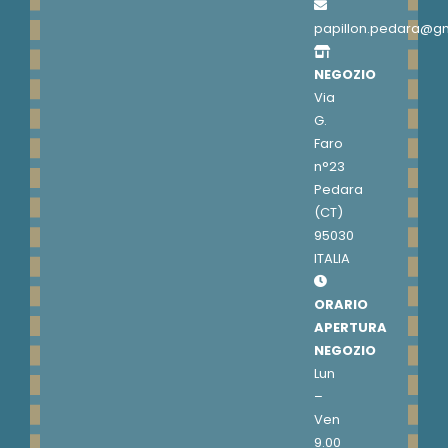
papillon.pedara@g
NEGOZIO
Via
G.
Faro
n°23
Pedara
(CT)
95030
ITALIA
ORARIO
APERTURA
NEGOZIO
Lun
–
Ven
9.00