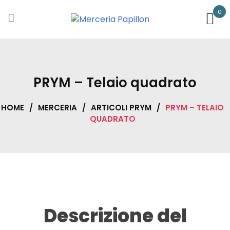
Skip
0
to
content
PRYM – Telaio quadrato
HOME
/
MERCERIA
/
ARTICOLI PRYM
/
PRYM – TELAIO
QUADRATO
Descrizione del