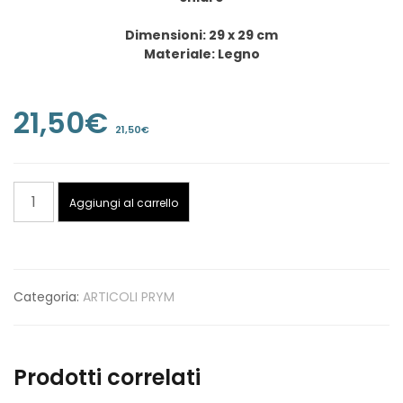
Dimensioni: 29 x 29 cm
Materiale: Legno
21,50
€
21,50
€
PRYM
Aggiungi al carrello
-
Telaio
quadrato
quantità
Categoria:
ARTICOLI PRYM
Prodotti correlati