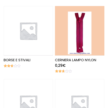
BORSE E STIVALI
CERNIERA LAMPO NYLON
0,29
€
Valutato
2.56
Valutato
su 5
2.58
su 5