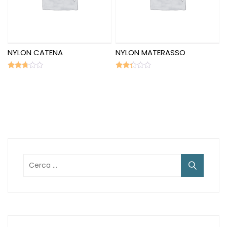
NYLON CATENA
NYLON MATERASSO
Valutato
Valutato
2.66
2.20
su 5
su
5
Ricerca
per: