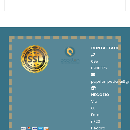
CONTATTACI
095
0900876
papillon.pedara@g
NEGOZIO
Via
G.
Faro
n°23
Pedara