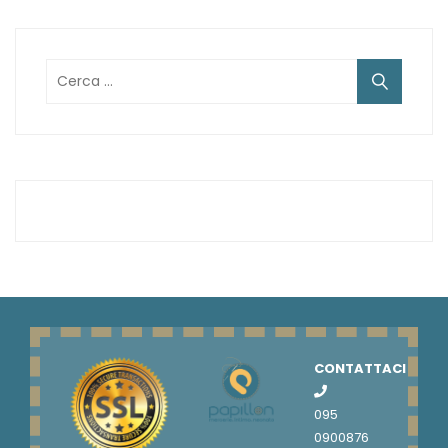
Ricerca
per:
CONTATTACI
095
0900876