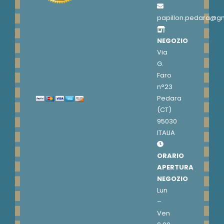
papillon.pedara@g
NEGOZIO
Via
G.
Faro
n°23
Pedara
(CT)
95030
ITALIA
ORARIO
APERTURA
NEGOZIO
Lun
–
Ven