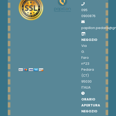
095
0900876
papillon.pedara@g
NEGOZIO
Via
G.
Faro
n°23
Pedara
(CT)
95030
ITALIA
ORARIO
APERTURA
NEGOZIO