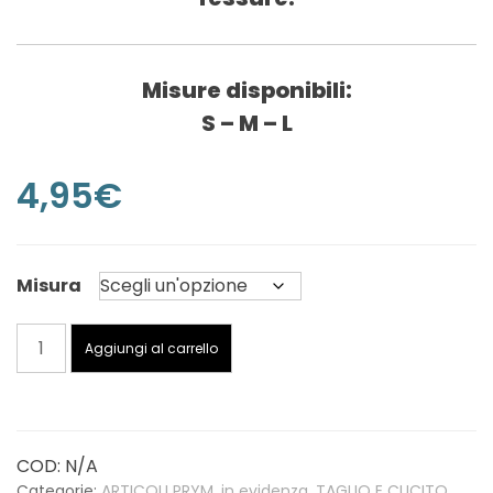
Misure disponibili:
S – M – L
4,95
€
Misura
PRYM
Aggiungi al carrello
-
Salvadito
soft
comfort
COD:
N/A
quantità
Categorie:
ARTICOLI PRYM
,
in evidenza
,
TAGLIO E CUCITO