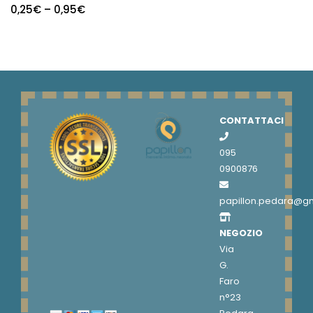
0,25
€
–
0,95
€
CONTATTACI
095
0900876
papillon.pedara@g
NEGOZIO
Via
G.
Faro
n°23