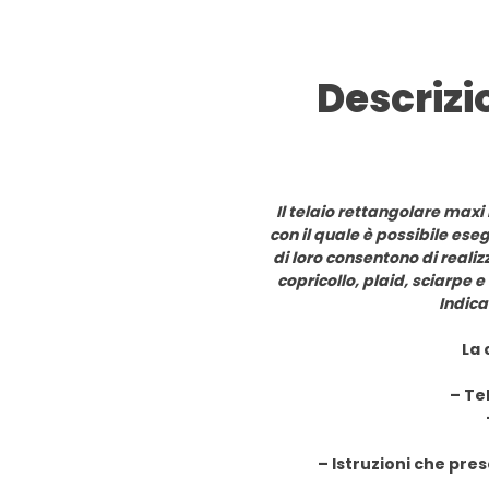
Descrizi
Il telaio rettangolare maxi
con il quale è possibile eseg
di loro consentono di realiz
copricollo, plaid, sciarpe e
Indica
La 
– Te
– Istruzioni che pre