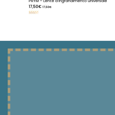
PRYM – Lente d’ingrandimento universale
LENZUOLA 2 PIAZZE
17,50
€
17,50
€
PIUMINI E
Valutato
2.49
COPRIPIUMINI 1 PIAZZA
su 5
PIUMINI E
COPRIPIUMINI 1 PIAZZA
E MEZZA
PIUMINI E
COPRIPIUMINI 2 PIAZZE
PIGIAMERIA
PIGIAMI BIMBO
PIGIAMI BIMBO
INVERNALI