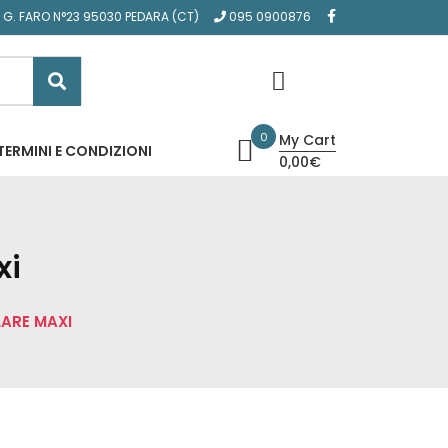
A G. FARO N°23 95030 PEDARA (CT)
095 0900876
0
My Cart
TERMINI E CONDIZIONI
0,00€
xi
ARE MAXI