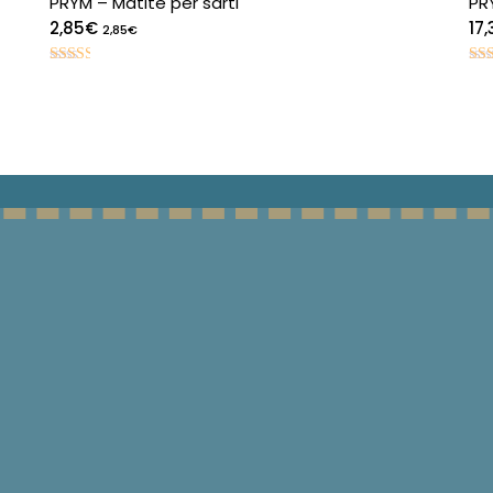
PRYM – Matite per sarti
PR
2,85
€
17,
2,85
€
Valutato
Val
2.51
2.5
su 5
su 