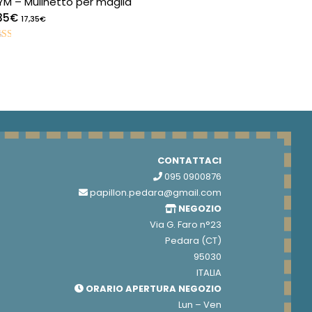
YM – Mulinetto per maglia
35
€
17,35
€
utato
9
5
CONTATTACI
095 0900876
papillon.pedara@gmail.com
NEGOZIO
Via G. Faro n°23
Pedara (CT)
95030
ITALIA
ORARIO APERTURA NEGOZIO
Lun – Ven