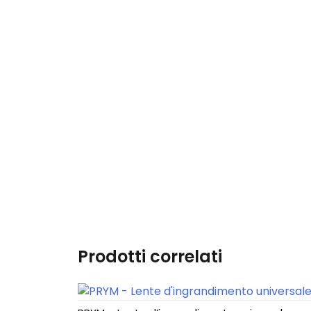
NASTRI
CERNIERE
CERNIERE DIVISIBILI
CERNIERE NON
DIVISIBILI
ARTICOLI PRYM
CORREDO
LENZUOLA 1 PIAZZA
Prodotti correlati
LENZUOLA 1 PIAZZA E
MEZZA