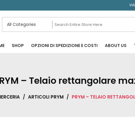
VI
ME
SHOP
OPZIONI DI SPEDIZIONE E COSTI
ABOUT US
RYM – Telaio rettangolare ma
ERCERIA
/
ARTICOLI PRYM
/
PRYM – TELAIO RETTANGOL