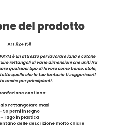
one del prodotto
Art.624 158
 PRYM è un attrezzo per lavorare lana e cotone
uire rettangoli di varie dimensioni che uniti fra
zare qualsiasi tipo di lavoro come borse, stole,
 tutto quello che la tua fantasia ti suggerisce!!
to anche per principianti.
confezione contiene:
laio rettangolare maxi
– 5o perni in legno
– 1 ago in plastica
sentano delle descrizione molto chiare