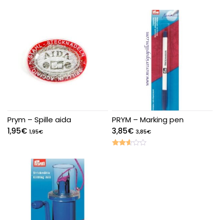
Prym – Spille aida
PRYM – Marking pen
1,95
€
3,85
€
1,95
€
3,85
€
Valutato
2.52
su 5