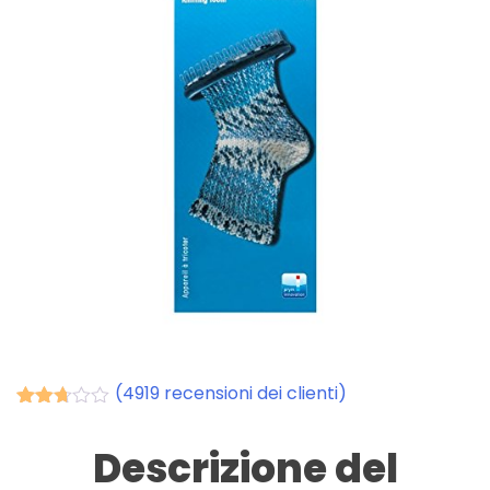
(
4919
recensioni dei clienti)
Valutato
4915
2.64
Descrizione del
su 5
su