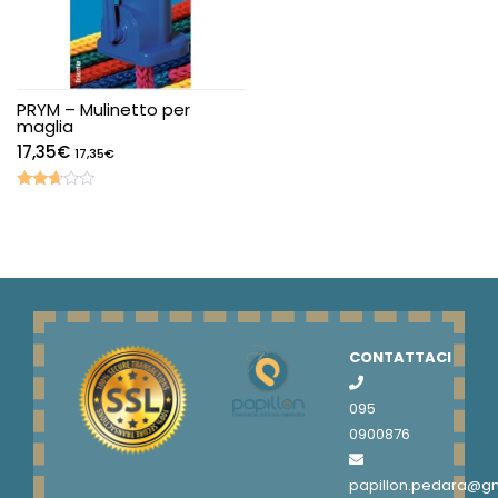
PRYM – Mulinetto per
maglia
17,35
€
17,35
€
Valutato
2.59
su 5
CONTATTACI
095
0900876
papillon.pedara@g