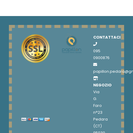
CONTATTACI
095
0900876
papillon.pedara@g
NEGOZIO
Via
G.
Faro
n°23
Pedara
(CT)
95030