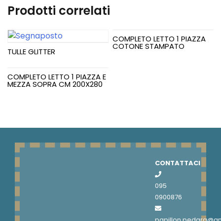
CM180X290
Prodotti correlati
quantità
COMPLETO LETTO 1 PIAZZA
COTONE STAMPATO
TULLE GLITTER
COMPLETO LETTO 1 PIAZZA E
MEZZA SOPRA CM 200X280
CONTATTACI
095
0900876
papillon.pedara@g