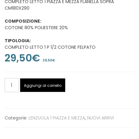
COMPLETO LETTO 1 PIAZZA E MEZZA FLANELLA SOPRA
CM180X290
COMPOSIZIONE:
COTONE 80% POLIESTERE 20%
TIPOLOGIA:
COMPLETO LETTO 1 P 1/2 COTONE FELPATO
29,50
€
29,50
€
COMPLETO
Aggiungi al carrello
LETTO
1
PIAZZA
E
Categorie:
LENZUOLA 1 PIAZZA E MEZZA
,
NUOVI ARRIVI
MEZZA
FLANELLA
SOPRA