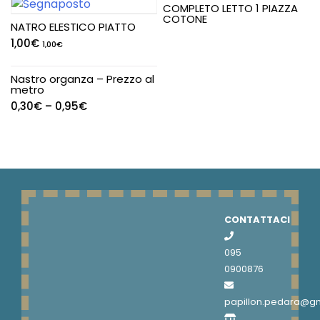
COMPLETO LETTO 1 PIAZZA
COTONE
NATRO ELESTICO PIATTO
1,00
€
1,00
€
Nastro organza – Prezzo al
metro
0,30
€
–
0,95
€
CONTATTACI
095
0900876
papillon.pedara@g