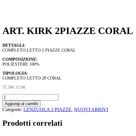
ART. KIRK 2PIAZZE CORAL
DETTAGLI:
COMPLETO LETTO 2 PIAZZE CORAL
COMPOSIZIONE:
POLIESTERE 100%
TIPOLOGIA:
COMPLETO LETTO 2P CORAL
37,50
€
37,50
€
COMPLETO
LETTO
Aggiungi al carrello
2
Categorie:
LENZUOLA 2 PIAZZE
,
NUOVI ARRIVI
PIAZZE
CORAL
Prodotti correlati
quantità