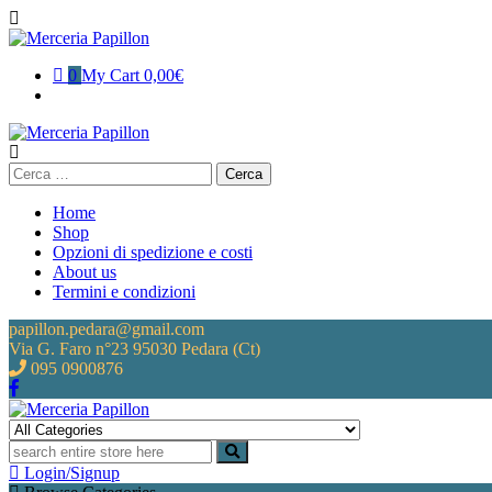
Skip
to
content
0
My Cart
0,00€
Ricerca
per:
Home
Shop
Opzioni di spedizione e costi
About us
Termini e condizioni
papillon.pedara@gmail.com
Via G. Faro n°23 95030 Pedara (Ct)
095 0900876
Merceria Papillon
Merceria, intimo e neonato
Login/Signup