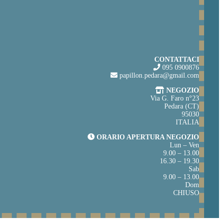
CONTATTACI
095 0900876
papillon.pedara@gmail.com
NEGOZIO
Via G. Faro n°23
Pedara (CT)
95030
ITALIA
ORARIO APERTURA NEGOZIO
Lun – Ven
9.00 – 13.00
16.30 – 19.30
Sab
9.00 – 13.00
Dom
CHIUSO