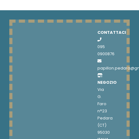
CONTATTACI
095
0900876
papillon.pedara@g
NEGOZIO
Via
G.
Faro
n°23
Pedara
(CT)
95030