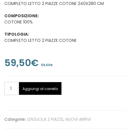
COMPLETO LETTO 2 PIAZZE COTONE 240X280 CM
COMPOSIZIONE:
COTONE 100%
TIPOLOGIA:
COMPLETO LETTO 2 PIAZZE COTONE
59,50
€
59,50
€
COMPLETO
Aggiungi al carrello
LETTO
2
PIAZZE
COTONE
Categorie:
LENZUOLA 2 PIAZZE
,
NUOVI ARRIVI
240X280
CM