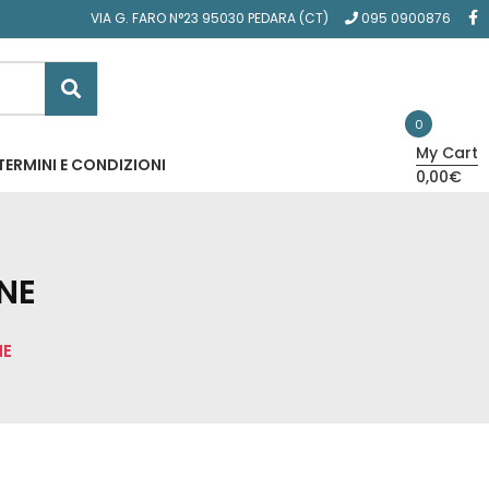
VIA G. FARO N°23 95030 PEDARA (CT)
095 0900876
0
My Cart
TERMINI E CONDIZIONI
0,00€
NE
NE