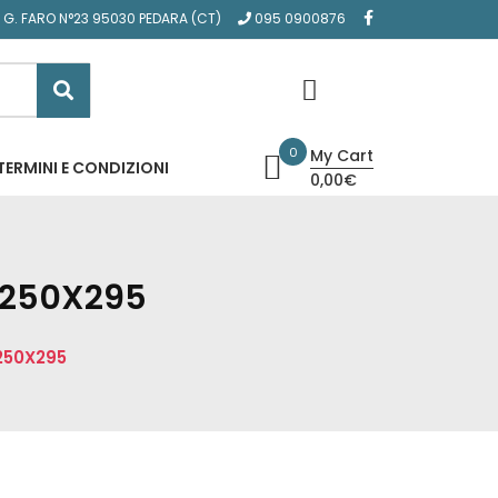
A G. FARO N°23 95030 PEDARA (CT)
095 0900876
0
My Cart
TERMINI E CONDIZIONI
0,00€
 250X295
250X295