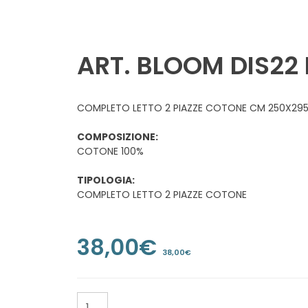
TAGLIO E CUCITO
ART. BLOOM DIS22 
FODERAMI E TESSUTI
FODERAMI
COMPLETO LETTO 2 PIAZZE COTONE CM 250X29
COMPOSIZIONE:
TULLE
COTONE 100%
ARRICCIATENDE E
TIPOLOGIA:
ACCESSORI PER TENDE
COMPLETO LETTO 2 PIAZZE COTONE
COPPE E ACCESSORI
38,00
€
INTIMO
38,00
€
ELASTICO
COMPLETO