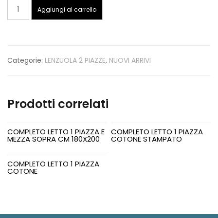
COMPLETO
Aggiungi al carrello
LETTO
2
PIAZZE
COTONE
Categorie:
LENZUOLA 2 PIAZZE
,
NUOVI ARRIVI
PERCALLE
CM
270X300
quantità
Prodotti correlati
COMPLETO LETTO 1 PIAZZA E
COMPLETO LETTO 1 PIAZZA
MEZZA SOPRA CM 180X200
COTONE STAMPATO
COMPLETO LETTO 1 PIAZZA
COTONE