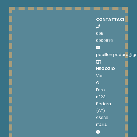
CONTATTACI
095
0900876
papillon.pedara@g
NEGOZIO
Via
G.
Faro
n°23
Pedara
(CT)
95030
ITALIA