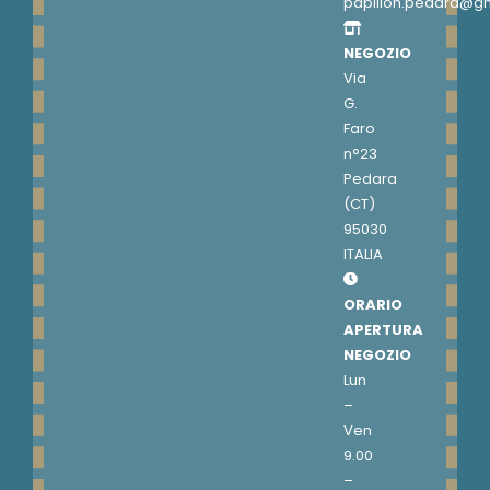
papillon.pedara@g
NEGOZIO
Via
G.
Faro
n°23
Pedara
(CT)
95030
ITALIA
ORARIO
APERTURA
NEGOZIO
Lun
–
Ven
9.00
–