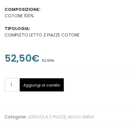
COMPOSIZIONE:
COTONE 100%
TIPOLOGIA:
COMPLETO LETTO 2 PIAZZE COTONE
52,50
€
52,50
€
COMPLETO
Aggiungi al carrello
LETTO
2
PIAZZE
COTONE
Categorie:
LENZUOLA 2 PIAZZE
,
NUOVI ARRIVI
SOPRA
CM
270X290