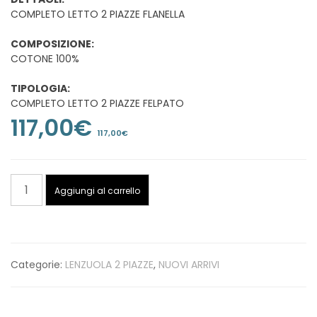
COMPLETO LETTO 2 PIAZZE FLANELLA
COMPOSIZIONE:
COTONE 100%
TIPOLOGIA:
COMPLETO LETTO 2 PIAZZE FELPATO
117,00
€
117,00
€
COMPLETO
Aggiungi al carrello
LETTO
2
PIAZZE
FLANELLA
Categorie:
LENZUOLA 2 PIAZZE
,
NUOVI ARRIVI
quantità