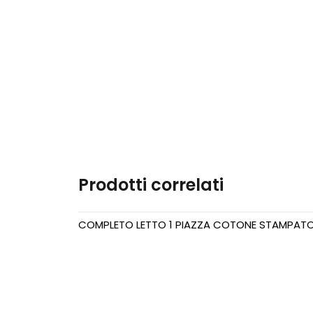
NASTRI
CERNIERE
CERNIERE DIVISIBILI
CERNIERE NON
DIVISIBILI
ARTICOLI PRYM
Prodotti correlati
CORREDO
COMPLETO LETTO 1 PIAZZA COTONE STAMPAT
LENZUOLA 1 PIAZZA
LENZUOLA 1 PIAZZA E
MEZZA