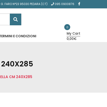
A G. FARO N°23 95030 PEDARA (CT)
095 0900876
0
My Cart
TERMINI E CONDIZIONI
0,00€
M 240X285
NELLA CM 240X285