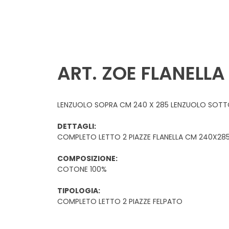
TAGLIO E CUCITO
FODERAMI E TESSUTI
ART. ZOE FLANELLA
FODERAMI
LENZUOLO SOPRA CM 240 X 285 LENZUOLO SOTTO 
TULLE
DETTAGLI:
ARRICCIATENDE E
COMPLETO LETTO 2 PIAZZE FLANELLA CM 240X28
ACCESSORI PER TENDE
COMPOSIZIONE:
COPPE E ACCESSORI
COTONE 100%
INTIMO
TIPOLOGIA:
COMPLETO LETTO 2 PIAZZE FELPATO
ELASTICO