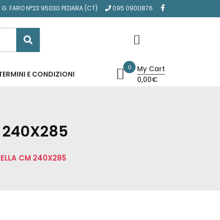
A G. FARO N°23 95030 PEDARA (CT)
095 0900876
0
My Cart
TERMINI E CONDIZIONI
0,00€
M 240X285
NELLA CM 240X285