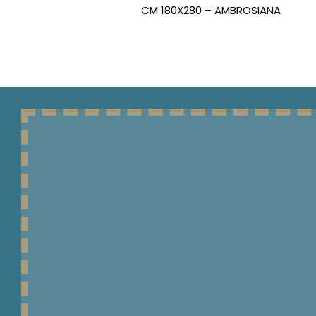
CM 180X280 – AMBROSIANA
LENZUOLA 2 PIAZZE
PIUMINI E
COPRIPIUMINI 1 PIAZZA
PIUMINI E
COPRIPIUMINI 1 PIAZZA
E MEZZA
PIUMINI E
COPRIPIUMINI 2 PIAZZE
PIGIAMERIA
PIGIAMI BIMBO
PIGIAMI BIMBO
INVERNALI