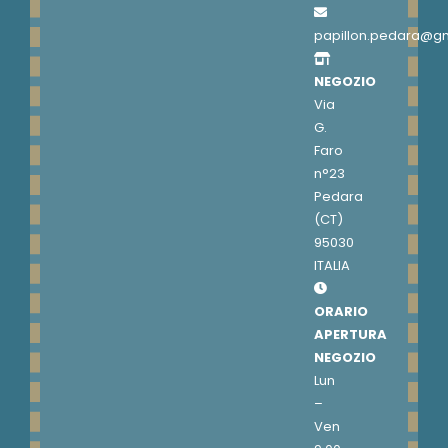
papillon.pedara@g
NEGOZIO
Via
G.
Faro
n°23
Pedara
(CT)
95030
ITALIA
ORARIO
APERTURA
NEGOZIO
Lun
–
Ven