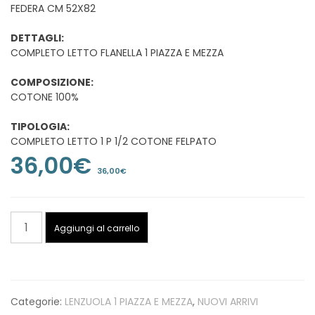
FEDERA CM 52X82
DETTAGLI:
COMPLETO LETTO FLANELLA 1 PIAZZA E MEZZA
COMPOSIZIONE:
COTONE 100%
TIPOLOGIA:
COMPLETO LETTO 1 P 1/2 COTONE FELPATO
36,00
€
36,00
€
COMPLETO
Aggiungi al carrello
LETTO
FLANELLA
1
PIAZZA
Categorie:
LENZUOLA 1 PIAZZA E MEZZA
,
NUOVI ARRIVI
E