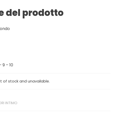
e del prodotto
tondo
– 9 – 10
ut of stock and unavailable.
RI INTIMO