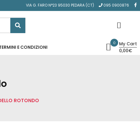
VIA G. FARO N°23 95030 PEDARA (CT)
095 0900876
0
My Cart
TERMINI E CONDIZIONI
0,00€
do
ODELLO ROTONDO