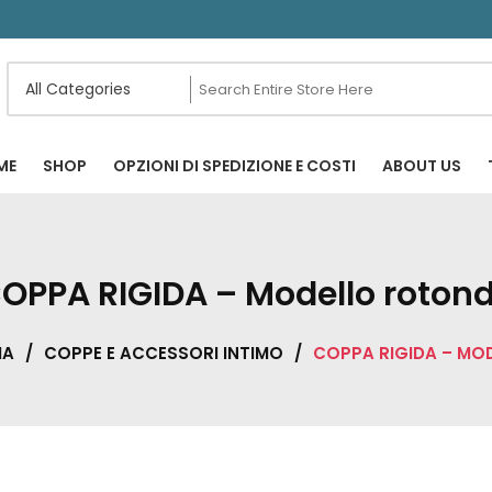
ME
SHOP
OPZIONI DI SPEDIZIONE E COSTI
ABOUT US
OPPA RIGIDA – Modello roton
IA
/
COPPE E ACCESSORI INTIMO
/
COPPA RIGIDA – M