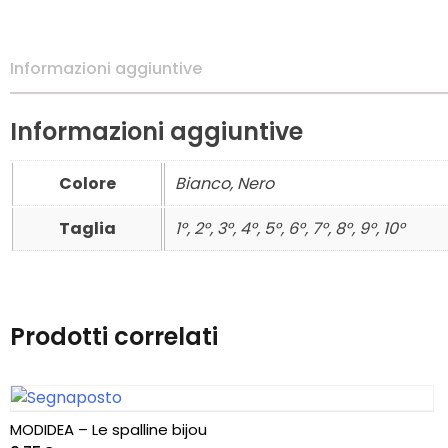
NASTRI
CERNIERE
Informazioni aggiuntive
CERNIERE DIVISIBILI
Informazioni aggiuntive
CERNIERE NON
Colore
Bianco, Nero
DIVISIBILI
Taglia
1°, 2°, 3°, 4°, 5°, 6°, 7°, 8°, 9°, 10°
ARTICOLI PRYM
CORREDO
Prodotti correlati
LENZUOLA 1 PIAZZA
LENZUOLA 1 PIAZZA E
MEZZA
MODIDEA – Le spalline bijou