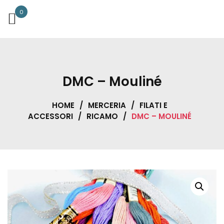
0
DMC – Mouliné
HOME
/
MERCERIA
/
FILATI E
ACCESSORI
/
RICAMO
/
DMC – MOULINÉ