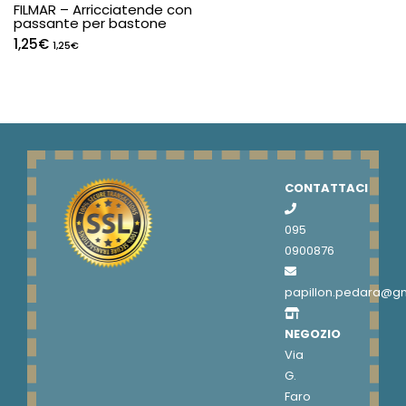
FILMAR – Arricciatende con
passante per bastone
1,25
€
1,25
€
CONTATTACI
095
0900876
papillon.pedara@g
NEGOZIO
Via
G.
Faro