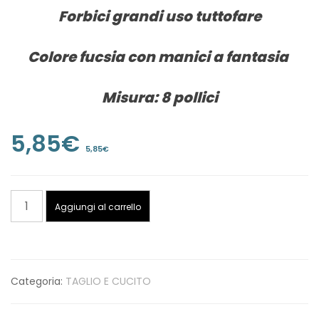
Forbici grandi uso tuttofare
Colore fucsia con manici a fantasia
Misura: 8 pollici
5,85
€
5,85
€
FORBICI
Aggiungi al carrello
GRANDI
-
Tuttofare
quantità
Categoria:
TAGLIO E CUCITO