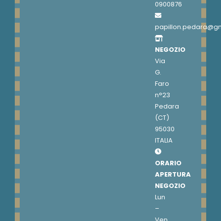
0900876
papillon.pedara@g
NEGOZIO
Via
G.
Faro
n°23
Pedara
(CT)
95030
ITALIA
ORARIO
APERTURA
NEGOZIO
Lun
–
Ven