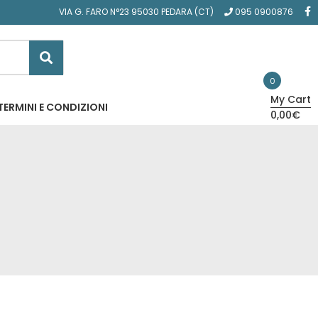
VIA G. FARO N°23 95030 PEDARA (CT)
095 0900876
0
My Cart
TERMINI E CONDIZIONI
0,00€