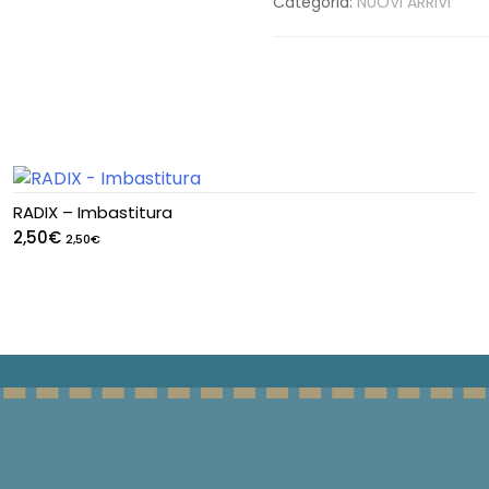
Categoria:
NUOVI ARRIVI
RADIX – Imbastitura
2,50
€
2,50
€