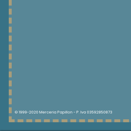
LENZUOLA 2 PIAZZE
PIUMINI E
COPRIPIUMINI 1 PIAZZA
PIUMINI E
COPRIPIUMINI 1 PIAZZA
E MEZZA
PIUMINI E
COPRIPIUMINI 2 PIAZZE
PIGIAMERIA
PIGIAMI BIMBO
© 1999-2020 Merceria Papillon - P. Iva 03592850873
PIGIAMI BIMBO
INVERNALI