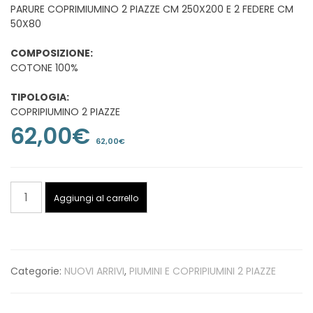
PARURE COPRIMIUMINO 2 PIAZZE CM 250X200 E 2 FEDERE CM
50X80
COMPOSIZIONE:
COTONE 100%
TIPOLOGIA:
COPRIPIUMINO 2 PIAZZE
62,00
€
62,00
€
PARURE
Aggiungi al carrello
COPRIMIUMINO
2
PIAZZE
CM
Categorie:
NUOVI ARRIVI
,
PIUMINI E COPRIPIUMINI 2 PIAZZE
250X200
E
2