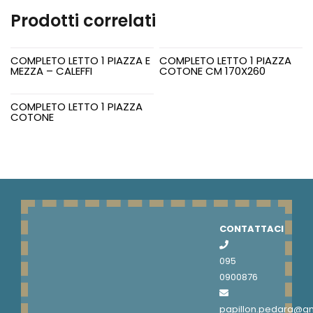
FEDERE
Prodotti correlati
CM
50X80
quantità
COMPLETO LETTO 1 PIAZZA E
COMPLETO LETTO 1 PIAZZA
MEZZA – CALEFFI
COTONE CM 170X260
COMPLETO LETTO 1 PIAZZA
COTONE
CONTATTACI
095
0900876
papillon.pedara@g