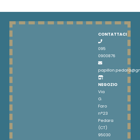
CONTATTACI
095
0900876
papillon.pedara@g
NEGOZIO
Via
G.
Faro
n°23
Pedara
(CT)
95030