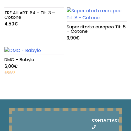
TRE ALI ART. 64 – Tit. 3 –
Cotone
4,50
€
Super ritorto europeo Tit. 5
– Cotone
3,90
€
DMC – Babylo
6,00
€
Valutato
2.48
su 5
CONTATTACI