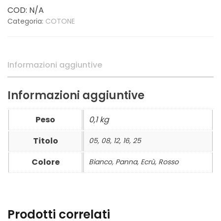
COD:
N/A
Tit.
Categoria:
COTONE
05
-
08
-
Informazioni aggiuntive
12
-
16
Informazioni aggiuntive
-
25
Peso
0,1 kg
-
Cotone
Titolo
05, 08, 12, 16, 25
quantità
Colore
Bianco, Panna, Ecrù, Rosso
Prodotti correlati