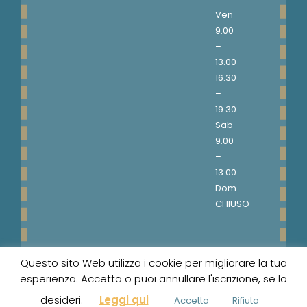
Ven
9.00
–
13.00
16.30
–
19.30
Sab
9.00
–
13.00
Dom
CHIUSO
Questo sito Web utilizza i cookie per migliorare la tua
© 1999-2020 Merceria Papillon - P. Iva
esperienza. Accetta o puoi annullare l'iscrizione, se lo
03592850873
desideri.
Leggi qui
Accetta
Rifiuta