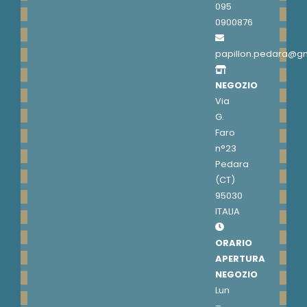
095
0900876
papillon.pedara@g
NEGOZIO
Via
G.
Faro
n°23
Pedara
(CT)
95030
ITALIA
ORARIO
APERTURA
NEGOZIO
Lun
–