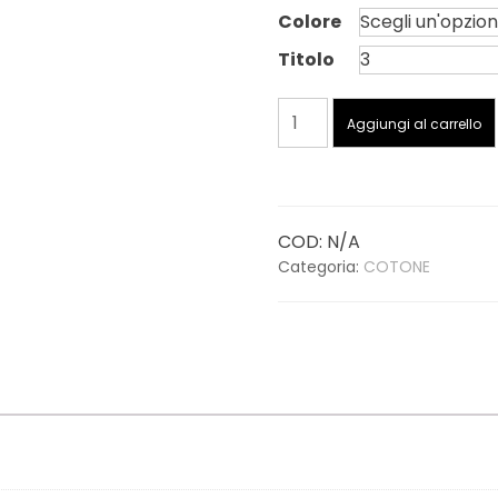
Colore
Titolo
TRE
Aggiungi al carrello
ALI
ART.
64
–
COD:
N/A
Tit.
Categoria:
COTONE
3
-
Cotone
quantità