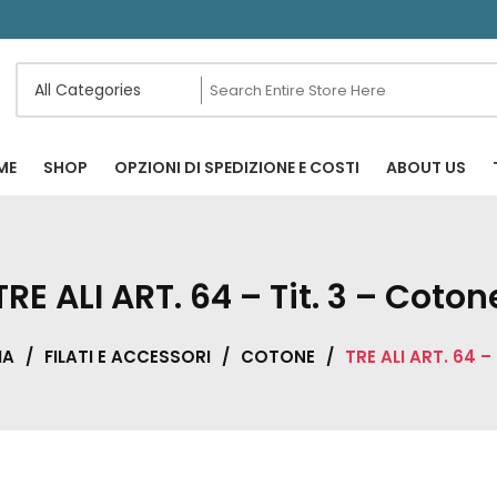
ME
SHOP
OPZIONI DI SPEDIZIONE E COSTI
ABOUT US
TRE ALI ART. 64 – Tit. 3 – Coton
IA
/
FILATI E ACCESSORI
/
COTONE
/
TRE ALI ART. 64 –