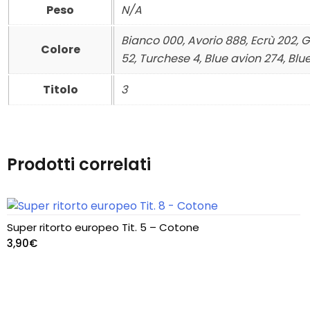
Peso
N/A
in evidenza
Bianco 000, Avorio 888, Ecrù 202, Gi
Colore
52, Turchese 4, Blue avion 274, Blu
NUOVI ARRIVI
Titolo
3
Prodotti correlati
Super ritorto europeo Tit. 5 – Cotone
3,90
€