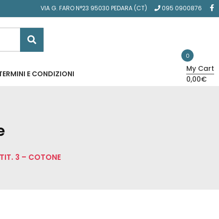
VIA G. FARO N°23 95030 PEDARA (CT)
095 0900876
0
My Cart
TERMINI E CONDIZIONI
0,00€
e
 TIT. 3 – COTONE