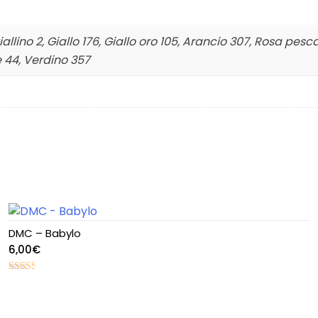
allino 2, Giallo 176, Giallo oro 105, Arancio 307, Rosa pesca
e 44, Verdino 357
DMC – Babylo
6,00
€
Valutato
2.47
su 5