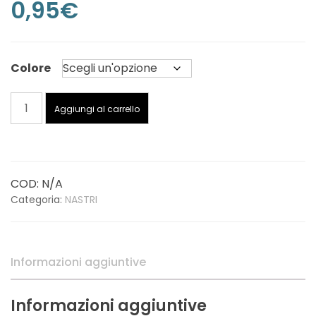
0,95
€
Colore
Velcro
Aggiungi al carrello
Misto
-
Prezzo
al
COD:
N/A
metro
Categoria:
NASTRI
quantità
Informazioni aggiuntive
Informazioni aggiuntive