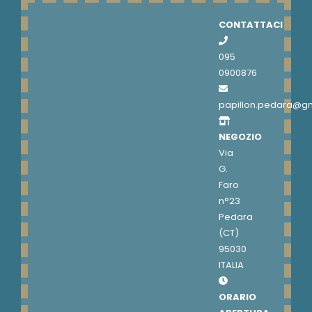
CONTATTACI
095
0900876
papillon.pedara@g
NEGOZIO
Via
G.
Faro
n°23
Pedara
(CT)
95030
ITALIA
ORARIO