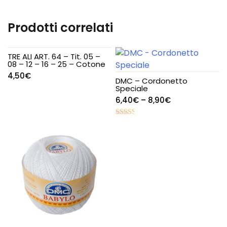
Prodotti correlati
TRE ALI ART. 64 – Tit. 05 –
08 – 12 – 16 – 25 – Cotone
4,50
€
DMC – Cordonetto
Speciale
6,40
€
–
8,90
€
Valutato
2.47
su 5