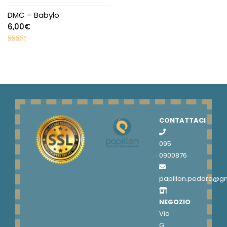
DMC – Babylo
6,00
€
Valutato
2.47
su 5
CONTATTACI
095
0900876
papillon.pedara@g
NEGOZIO
Via
G.