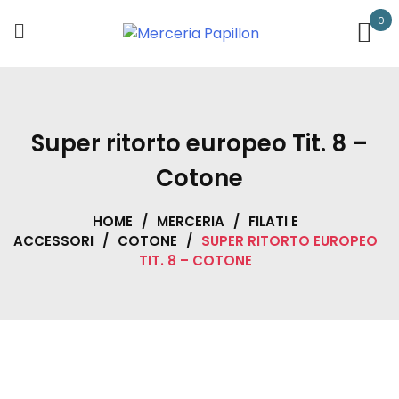
Skip
0
to
content
Super ritorto europeo Tit. 8 –
Cotone
HOME
/
MERCERIA
/
FILATI E
ACCESSORI
/
COTONE
/
SUPER RITORTO EUROPEO
TIT. 8 – COTONE