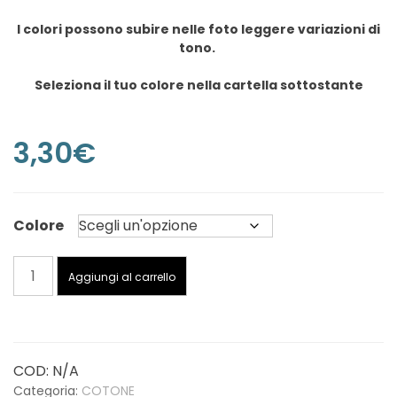
I colori possono subire nelle foto leggere variazioni di
tono.
Seleziona il tuo colore nella cartella sottostante
3,30
€
Colore
Super
Aggiungi al carrello
ritorto
europeo
Tit.
8
COD:
N/A
-
Categoria:
COTONE
Cotone